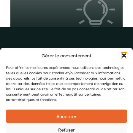
Gérer le consentement
Navigation
Annexes
Pour offrir les meilleures expériences, nous utilisons des technologies
Accueil
Mentions légales
telles que les cookies pour stocker et/ou accéder aux informations
06 48 61
des appareils. Le fait de consentir à ces technologies nous permettra
Électricité
Politique de
21 81
de traiter des données telles que le comportement de navigation ou
générale
confidentialité
contact@conceptelec31.fr
les ID uniques sur ce site. Le fait de ne pas consentir ou de retirer son
Éclairage
Politique de
15, avenue
consentement peut avoir un effet négatif sur certaines
cookies UE
Chauffage et
caractéristiques et fonctions.
du Petit
climatisation
Paradis
Réalisations
31150
Accepter
Contactez-nous
Bruguières
Refuser