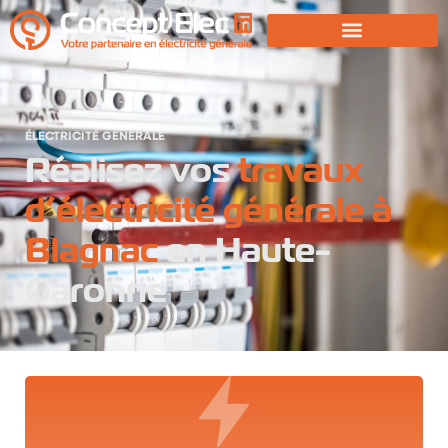
ÉLECTRICITÉ GÉNÉRALE
Réalisez vos
travaux
d’électricité générale à
Blagnac
en Haute-
Garonne